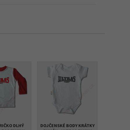
RIČKO DLHÝ
DOJČENSKÉ BODY KRÁTKY