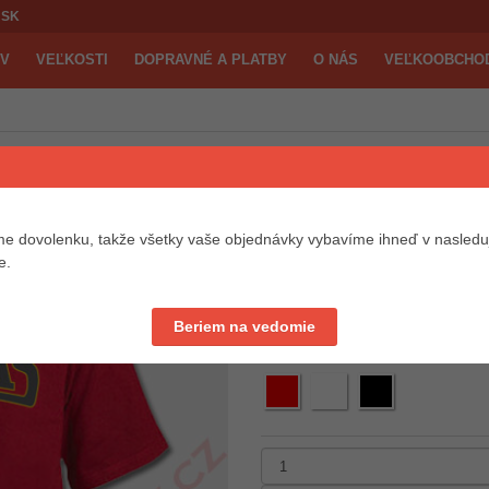
SK
ÍV
VEĽKOSTI
DOPRAVNÉ A PLATBY
O NÁS
VEĽKOOBCHO
Pánske tričká
PÁNSKE TRIČ
e dovolenku, takže všetky vaše objednávky vybavíme ihneď v nasledu
KÓD PRODUKTU: TPK-46
e.
20,1 EUR
Beriem na vedomie
Možné farby: