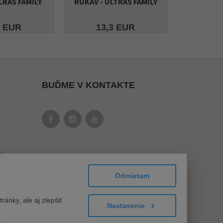
LRAS FAMILY
RUKÁV - ULTRAS FAMILY
8 EUR
13,3 EUR
BUĎME V KONTAKTE
k
Odmietam
ánky, ale aj zlepšiť
Nastavenie