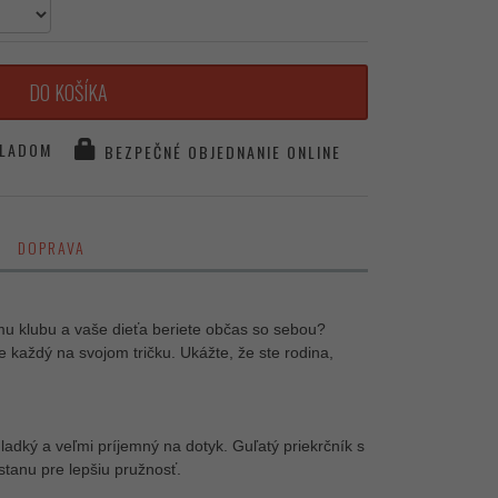
DO KOŠÍKA
LADOM
BEZPEČNÉ OBJEDNANIE ONLINE
DOPRAVA
u klubu a vaše dieťa beriete občas so sebou?
každý na svojom tričku. Ukážte, že ste rodina,
hladký a veľmi príjemný na dotyk. Guľatý priekrčník s
tanu pre lepšiu pružnosť.