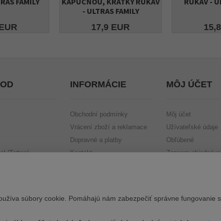
RAS FAMILY
KAPUCŇOU, KRÁTKY RUKÁV
RUKÁV - U
- ULTRAS FAMILY
 EUR
17,9 EUR
15,
OD
INFORMÁCIE
MÔJ ÚČET
i
Obchodní podmínky
Môj účet
Vrácení zboží a reklamace
Užívateľské údaje
Dopravné a platby
Obľúbené
l (Tattoo)
Kontakt
Zoznam objednáve
Ochrana osobních údajů
Nastavení soukromí
Veselá Opice
oužíva súbory cookie. Pomáhajú nám zabezpečiť správne fungovanie str
Trička z Brna