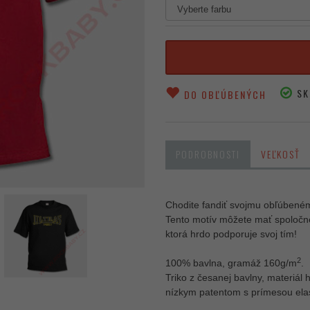
SK
DO OBĽÚBENÝCH
PODROBNOSTI
VEĽKOSŤ
Chodite fandiť svojmu obľúbeném
Tento motív môžete mať spoločne 
ktorá hrdo podporuje svoj tím!
2
100% bavlna, gramáž 160g/m
.
Triko z česanej bavlny, materiál 
nízkym patentom s prímesou elas