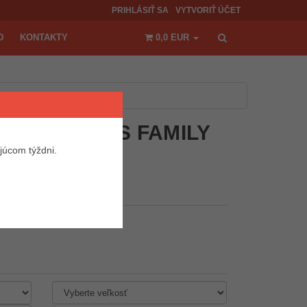
PRIHLÁSIŤ SA
VYTVORIŤ ÚČET
D
KONTAKTY
0,0 EUR
KO - ULTRAS FAMILY
júcom týždni.