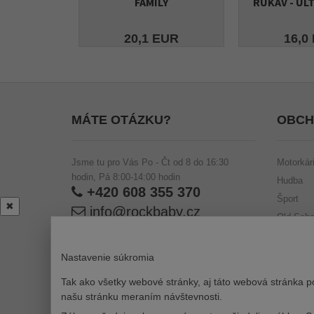
FAMILY
RUKÁV - ULT
20,1 EUR
16,0
MÁTE OTÁZKU?
OBCH
Jsme tu pro Vás Po - Čt od 8 do 16:30
Motorkár
hodin, Pá 8:00-14:00 hodin
Hudba
+420 608 355 370
Šport
✖
info@rockbaby.cz
Old Schoo
Štýlovky
Horor
Nastavenie súkromia
Tak ako všetky webové stránky, aj táto webová stránka p
našu stránku meraním návštevnosti.