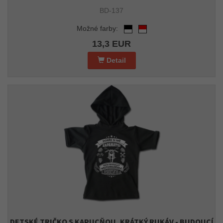
BD-137
Možné farby:
13,3 EUR
Detail
DETSKÉ TRIČKO S KAPUCŇOU, KRÁTKÝ RUKÁV - BUDOUCÍ