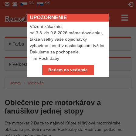
CS
SK
UPOZORNENIE
Prepn
Košík (0,0 EUR)
navig
Vážení zákazníci,
od 3.8. do 9.8.2026 máme dovolenku,
takže všetky vaše objednávky
Farba
vybavíme ihneď v nasledujúcom týždni.
Ďakujeme za pochopenie.
Tím Rock Baby
Veľkosť
Beriem na vedomie
Domov
Motorkári
Oblečenie pre motorkárov a
fanúšikov jednej stopy
Ste motorkári? Dajte to najavo! Kúpte si štýlové motorkárske
oblečenie pre deti na webe Rockbaby.sk. Radi vám potlačíme
tričko vlastným motívom.