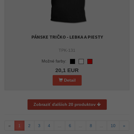
PÁNSKE TRIČKO - LEBKA A PIESTY
TPK-131
Možné farby:
20,1 EUR
Detail
Zobraziť ďalších 20 produktov
«
1
2
3
4
...
6
...
8
...
10
»