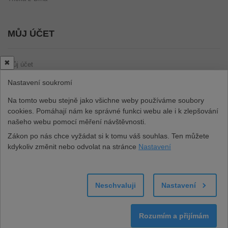
MŮJ ÚČET
✖
Můj účet
Uživatelské údaje
Nastavení soukromí
Oblíbené
Na tomto webu stejně jako všichne weby používáme soubory
Seznam objednávek
cookies. Pomáhají nám ke správné funkci webu ale i k zlepšování
našeho webu pomocí měření návštěvnosti.
Zákon po nás chce vyžádat si k tomu váš souhlas. Ten můžete
BUĎME V KONTAKTU
kdykoliv změnit nebo odvolat na stránce
Nastavení
Neschvaluji
Nastavení
© 2013 - 2026 RockBaby s.r.o. | Všechna práva vyhrazena | Uvedené
Rozumím a přijímám
informace mají informativní charakter.