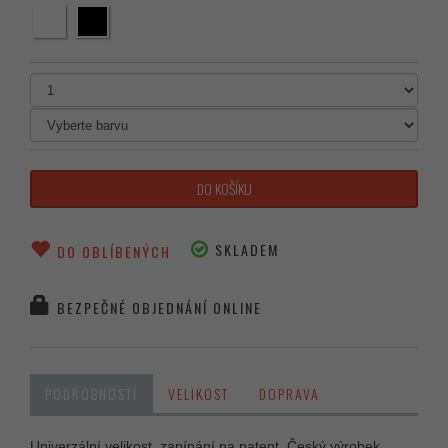
DO KOŠÍKU
SKLADEM
DO OBLÍBENÝCH
BEZPEČNÉ OBJEDNÁNÍ ONLINE
PODROBNOSTI
VELIKOST
DOPRAVA
Univerzální velikost, zapínání na patent. Český výrobek,