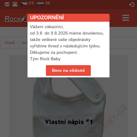
CS
SK
UPOZORNĚNÍ
Přepn
Košík (0 Kč)
navig
Vážení zákazníci,
od 3.8. do 9.8.2026 máme dovolenou,
takže veškeré vaše objednávky
Domů
rockbaby.cz
Vlastní nápis
Písmo: Typ 1
vyřídíme ihned v následujícím týdnu.
Děkujeme za pochopení.
Tým Rock Baby
Beru na vědomí