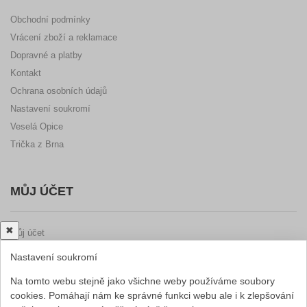
Obchodní podmínky
Vrácení zboží a reklamace
Dopravné a platby
Kontakt
Ochrana osobních údajů
Nastavení soukromí
Veselá Opice
Trička z Brna
MŮJ ÚČET
✖
Můj účet
Uživatelské údaje
Nastavení soukromí
Oblíbené
Na tomto webu stejně jako všichne weby používáme soubory
Seznam objednávek
cookies. Pomáhají nám ke správné funkci webu ale i k zlepšování