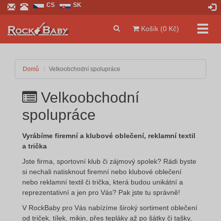
CS
SK
Přepn
Košík (0 Kč)
navig
Domů
Velkoobchodní spolupráce
Velkoobchodní
spolupráce
Vyrábíme firemní a klubové oblečení, reklamní textil
a trička
Jste firma, sportovní klub či zájmový spolek? Rádi byste
si nechali natisknout firemní nebo klubové oblečení
nebo reklamní textil či trička, která budou unikátní a
reprezentativní a jen pro Vás? Pak jste tu správně!
V RockBaby pro Vás nabízíme široký sortiment oblečení
od triček, tílek, mikin, přes tepláky až po šátky či tašky,