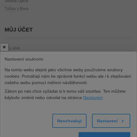
Veselá Opice
Trička z Brna
MŮJ ÚČET
✖
Můj účet
Uživatelské údaje
Nastavení soukromí
Oblíbené
Na tomto webu stejně jako všichne weby používáme soubory
Seznam objednávek
cookies. Pomáhají nám ke správné funkci webu ale i k zlepšování
našeho webu pomocí měření návštěvnosti.
Zákon po nás chce vyžádat si k tomu váš souhlas. Ten můžete
BUĎME V KONTAKTU
kdykoliv změnit nebo odvolat na stránce
Nastavení
Neschvaluji
Nastavení