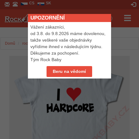
CS
SK
UPOZORNĚNÍ
Přepn
Košík (0 Kč)
navig
Vážení zákazníci,
od 3.8. do 9.8.2026 máme dovolenou,
takže veškeré vaše objednávky
Domů
rockbaby.cz
Hudba
Pro děti
Dětská trička
vyřídíme ihned v následujícím týdnu.
Děkujeme za pochopení.
Tým Rock Baby
Beru na vědomí