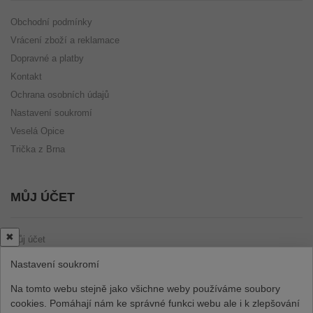
Obchodní podmínky
Vrácení zboží a reklamace
Dopravné a platby
Kontakt
Ochrana osobních údajů
Nastavení soukromí
Veselá Opice
Trička z Brna
MŮJ ÚČET
✖
Můj účet
Uživatelské údaje
Nastavení soukromí
Oblíbené
Na tomto webu stejně jako všichne weby používáme soubory
Seznam objednávek
cookies. Pomáhají nám ke správné funkci webu ale i k zlepšování