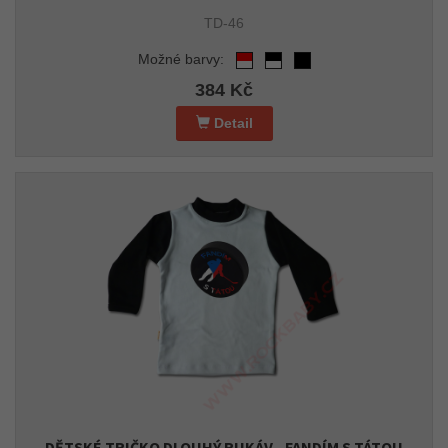
TD-46
Možné barvy:
384 Kč
Detail
DĚTSKÉ TRIČKO DLOUHÝ RUKÁV - FANDÍM S TÁTOU