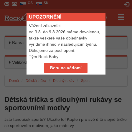
CS
SK
UPOZORNĚNÍ
Přepn
Košík (0 Kč)
navig
Vážení zákazníci,
od 3.8. do 9.8.2026 máme dovolenou,
takže veškeré vaše objednávky
Barva
vyřídíme ihned v následujícím týdnu.
Děkujeme za pochopení.
Tým Rock Baby
Velikost
Beru na vědomí
Domů
Dětská trička
Dlouhý rukáv
Sport
Dětská trička s dlouhými rukávy se
sportovními motivy
Jste fanoušek sportu? Ukažte to! Kupte i pro své dítě stejné tričko
se sportovním motivem, jako máte vy.